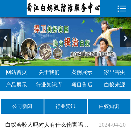

首页

关于我们
案例展示
家里害虫
产品展示
网站首页
关于我们
案例展示
家里害虫
行业知识库
产品展示
行业知识库
项目售后
白蚁来源
项目售后
公司新闻
行业资讯
白蚁知识
白蚁来源
白蚁会咬人吗对人有什么伤害吗-晋江城保白蚁防公司
2024-04-20