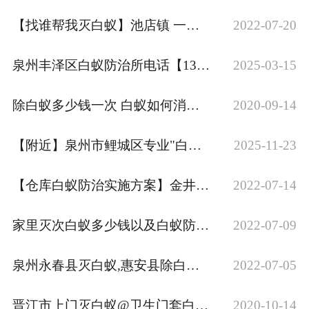
【找谁帮我灭白蚁】池店镇 一栋自建房遭白蚁啃食白蚁在家到处飞舞，
2022-07-20
泉州丰泽区白蚁防治所电话【13489202060上门灭白蚁师傅保质保量
2025-03-15
除白蚁多少钱一次 白蚁如何消灭，白蚁价格怎么计算
2020-09-14
【附近】泉州市鲤城区专业"白蚁防治师傅上门电话附近白蚁防治方法白蚁消杀
2025-11-23
【仓库白蚁防治实施方案】金井镇灭白蚁城保优选无后忧
2022-07-14
家里灭次白蚁多少钱以及白蚁防治的费用
2022-07-09
泉州永春县灭白蚁,惠安县除白蚁,德化县除白蚁
2022-07-05
晋江市上门灭白蚁@卫生门套白蚁怎么处理方案
2020-10-14