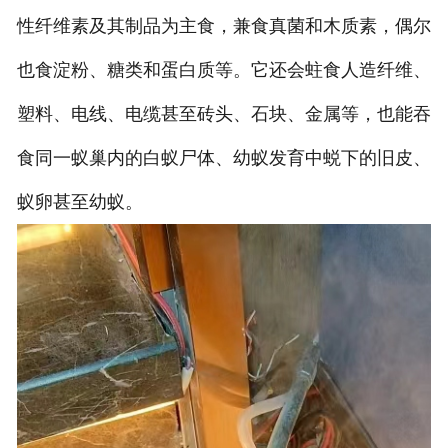
性纤维素及其制品为主食，兼食真菌和木质素，偶尔
也食淀粉、糖类和蛋白质等。它还会蛀食人造纤维、
塑料、电线、电缆甚至砖头、石块、金属等，也能吞
食同一蚁巢内的白蚁尸体、幼蚁发育中蜕下的旧皮、
蚁卵甚至幼蚁。