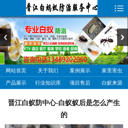

首页

关于我们
案例展示
家里害虫
产品展示
网站首页
关于我们
案例展示
家里害虫
行业知识库
产品展示
行业知识库
项目售后
白蚁来源
项目售后
晋江白蚁防中心-白蚁蚁后是怎么产生
白蚁来源
的