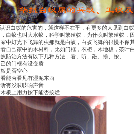
认识白蚁的危害的，就这样不在乎，有更多的人见到白
蚁，白蚁也叫大水蚁，科学叫繁殖蚁，为什么叫繁殖蚁，
到家中灯光下飞舞的虫那就是白蚁，白蚁飞舞的很慢不像
看看自己家中的木材料，比如门框，衣柜，木地板，茶叶
白蚁防治方法有以下几种方法，看、听、敲、撬、按、
自己的门框有没变质
木板是否空心
看看能否看见有湿泥东西
听听有没吱吱响声音
质木板上用力按下能否按烂