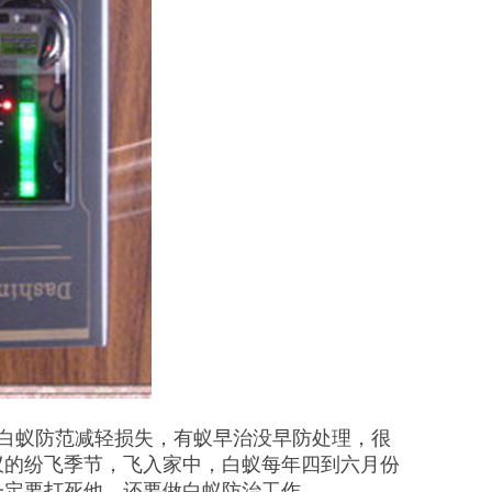
白蚁防范减轻损失，有蚁早治没早防处理，很
蚁的纷飞季节，飞入家中，白蚁每年四到六月份
一定要打死他，还要做白蚁防治工作，