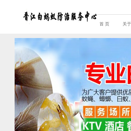
首 页
关