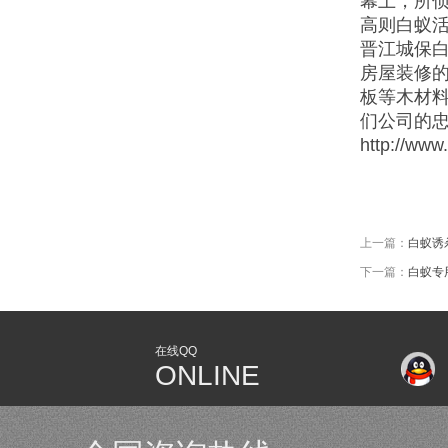
幕上，所侦
高则白蚁
晋江城保
房屋装修
板等木材
们公司的
http://www
上一篇：
白蚁诱
下一篇：
白蚁专
在线QQ
ONLINE