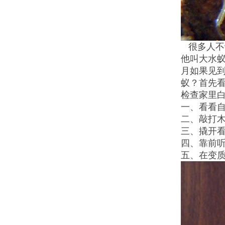
很多人不
他
叫大水
月如果见
蚁？首先
检查家里
一、看看
二、敲打
三、撬开
四、靠前
五、在变