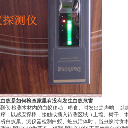
业白蚁是如何检查家里有没有发生白蚁危害
测仪 检测木材内的白蚁移动、啃食、时发出之声响，以
程序：以感应探棒，接触或插入待测区域（土壤、树干、
分析白蚁巢。测仪器检测白蚁、蛀虫活体时，当虫蚁啃食