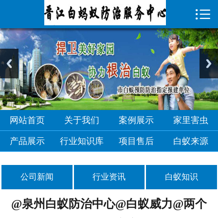

首页

关于我们
案例展示
家里害虫
产品展示
网站首页
关于我们
案例展示
家里害虫
行业知识库
产品展示
行业知识库
项目售后
白蚁来源
项目售后
公司新闻
行业资讯
白蚁知识
白蚁来源
@泉州白蚁防治中心@白蚁威力@两个