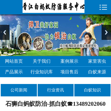

首页

关于我们
案例展示
家里害虫
产品展示
网站首页
关于我们
案例展示
家里害虫
行业知识库
产品展示
行业知识库
项目售后
白蚁来源
项目售后
公司新闻
行业资讯
白蚁知识
白蚁来源
石狮白蚂蚁防治-抓白蚁☎13489202060