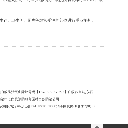
生存。卫生间、厨房等经常受潮的部位进行重点施药。
晋江安海水头镇白蚁防治灭虫除蚁号码【134 -8920-2060 】白蚁四害消,东石消杀怎样灭白蚂蚁最有效专业灭白蚁上门
防治中心白蚁预防服务园林白蚁防治公司
【0元上门】南安白蚁防治中心电话134~8920~2060消杀白蚁师傅电话同城30分钟上门