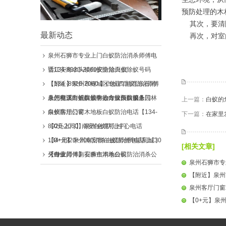
预防处理的木
其次，要清除
最新动态
再次，对室内
泉州石狮市专业上门白蚁防治消杀师傅电
话134-8920-2060安全除白蚁
晋江安海水头镇白蚁防治灭虫除蚁号码
【134 -8920-2060 】白蚁四害消,东石消
【附近】泉州市鲤城区专业"白蚁防治师傅
杀怎样灭白蚂蚁最有效专业灭白蚁上门
上门电话附近白蚁防治方法白蚁消杀
泉州安溪白蚁防治中心白蚁预防服务园林
上一篇：
白蚁的
白蚁防治公司
泉州客厅门窗木地板白蚁防治电话【134-
下一篇：
在家里
8920-2060】泉州全境可上门
【0元上门】南安白蚁防治中心电话
134~8920~2060消杀白蚁师傅电话同城30
【0+元】泉州南安市白蚁防治所电话上门
[相关文章]
分钟上门
灭白蚁师傅南安杀虫消杀公司
【专业师傅】石狮市本地白蚁防治消杀公
泉州石狮市专业
司电话【13489202060】白蚁防治治理消
【附近】泉州
杀
泉州客厅门窗木
【0+元】泉