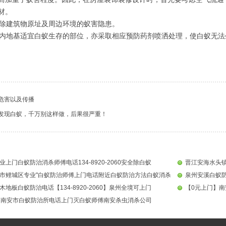
材。
建筑物原址及周边环境的蚁害隐患。
地基适宜白蚁生存的部位，亦采取相应预防药剂喷洒处理，使白蚁无法
危害以及传播
发现白蚁，千万别这样做，后果很严重！
上门白蚁防治消杀师傅电话134-8920-2060安全除白蚁
市鲤城区专业"白蚁防治师傅上门电话附近白蚁防治方法白蚁消杀
泉州安溪白蚁
地板白蚁防治电话【134-8920-2060】泉州全境可上门
州南安市白蚁防治所电话上门灭白蚁师傅南安杀虫消杀公司