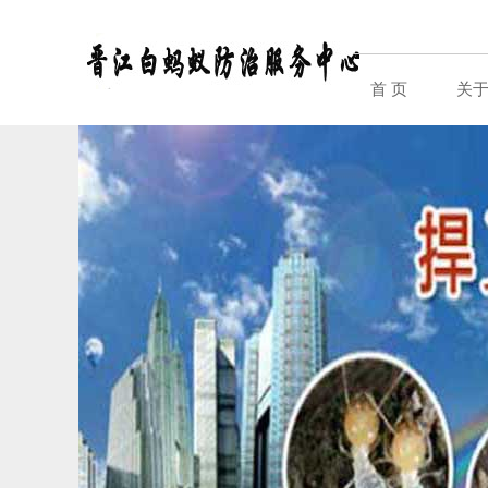
首 页
关